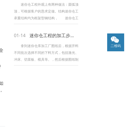
潮、防水、防漏电、环境保护、安.全、快速便利
迷你仓工程外观上有两种做法：圆弧顶或平
移动、灵活组合 2、内部全部装修，外接电，
顶，可根据客户的恳求定做。结构迷你仓工程的
可内置空调、电、照明、桌椅，当即可运用
承重结构均为框架型钢结构， 迷你仓工程整
3、运用寿命长，可运用
体结构构件选材和焊接符合国度规范，钢骨架结
构，壁厚均在3mm以上，经防腐处理，吊装或铲
01-14
迷你仓工程的加工步骤有哪些
装移动时，可保障产品稳固性。 迷你仓工程
室表里装潢均采纳绿色环保建材，外观外型雅观
拿到迷你仓库加工厂图纸后，根据开料图和
二维码
全
小气，线条流利，能体现现代气味，与现代城市
不同批次选择不同的下料方式，包括激光、数控
景观相和谐。接缝处采纳中性胶密封，焊缝处采
冲床、切菜板、模具等。，然后根据图纸制作相
纳满焊，处理雨天漏水
密
应的开口。数控冲床受刀具影响。一些异形工件
和不规则孔会在边缘出现较大的毛刺，对工件的
精度会有一定的影响。激光加工无刀具约束，截
如
面平坦，适合加工异形工件，但加工小工件时间
，
长。数控和激光旁边放置工作台，有利于将钣金
放置在机器上进行加工，减少了钣金起吊的工作
量。一些可用的边角料放