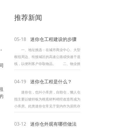
推荐新闻
05-18
迷你仓工程建设的步骤
，
一、地址挑选：在城市商业中心、大型交通
枢纽周边、衔接城区的高速公路或快速干道的沿
线，以便利客户存取物品。 二、物业挑选：
同
用于树立自助仓储的物业应该是单体修建或修建
的主要部分，以便于对全体楼宇进行安.全防护和
04-19
迷你仓工程是什么？
进行一致的能源管理。 三、迷你仓建造安.全
租
办法：全体安防办法确保整个仓储区安.全；完成
迷你仓，也叫小库房，自助仓，懒人仓，是
的
门禁、电梯、灯火一体化的自动控制系统，有用
指主要以镀锌板为根底材料稍经改造而成为迷你
节约能源。实时监控确保无安.全隐患。 四、
小库房。此类迷你仓常见于室内作为居民存放物
迷你仓建造仓储
品运用，也有人作为租借库房运用，坚固实用，
建立便利。因而，迷你仓也被称为住人存放
03-12
迷你仓外观有哪些做法
仓。 特色： 1、隔热、防风、防震、防